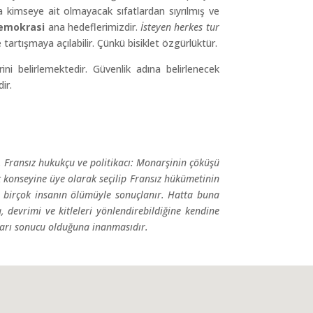
da kimseye ait olmayacak sıfatlardan sıyrılmış ve
 demokrasi
ana hedeflerimizdir.
İsteyen herkes tur
artışmaya açılabilir. Çünkü bisiklet özgürlüktür.
ini belirlemektedir. Güvenlik adına belirlenecek
ir.
 Fransız hukukçu ve politikacı: Monarşinin çöküşü
ik konseyine üye olarak seçilip Fransız hükümetinin
ği birçok insanın ölümüyle sonuçlanır. Hatta buna
 devrimi ve kitleleri yönlendirebildiğine kendine
ıları sonucu olduğuna inanmasıdır.