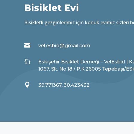
Bisiklet Evi
Bisikletli gezginlerimiz için konuk evimiz sizleri b

vel.esbid@gmail.com

Eskişehir Bisiklet Derneği – VelEsbid | 
1067. Sk. No:18 / P.K.26005 Tepebaşı/E

39.771367, 30.423432