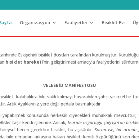
Sayfa
Organizasyon
Faaliyetler
Bisiklet Evi
Üy
tarihinde Eskişehirli bisiklet dostları tarafından kurulmuştur. Kuruld
yan
bisiklet hareketi’
nin geliştirilmesi amacıyla faaliyetlerini sürdürm
VELESBİD MANİFESTOSU
ır bisiklet, kalabalıkta bile saklı kalmayı başarabilen şahsi ve özel bi
r. Artık Ayaklarınız yere değil pedala basmaktadır.
 yapabilmek konusunda herkesin diyecekleri muhakkak mevcuttur, tart
ikler taşır kendi içlerinde. Ancak,
teoride özgürlüğü çağrıştıran bisikle
eysel beceri gerektirir bisiklet, bu aşikârdır.
Sorun ise; bir orman 
kında bile olmadan arkasına bakan bisikleti kendi özgürlüğünü koru