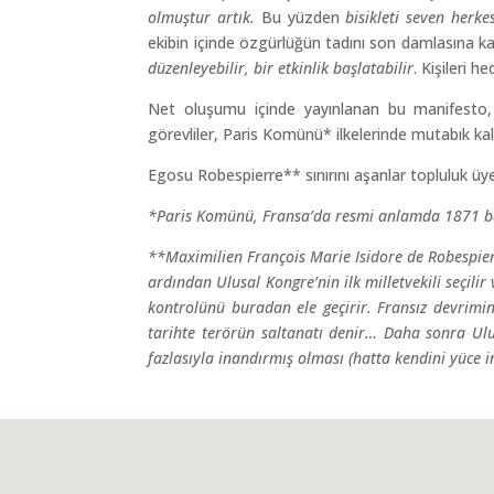
olmuştur artık.
Bu yüzden
bisikleti seven herk
ekibin içinde özgürlüğün tadını son damlasına ka
düzenleyebilir, bir etkinlik başlatabilir
. Kişileri 
Net oluşumu içinde yayınlanan bu manifesto, yap
görevliler, Paris Komünü* ilkelerinde mutabık kalı
Egosu Robespierre** sınırını aşanlar topluluk üye
*Paris Komünü, Fransa’da resmi anlamda 1871 bah
**Maximilien François Marie Isidore de Robespier
ardından Ulusal Kongre’nin ilk milletvekili seçili
kontrolünü buradan ele geçirir. Fransız devrimin
tarihte terörün saltanatı denir… Daha sonra Ulus
fazlasıyla inandırmış olması (hatta kendini yüce 