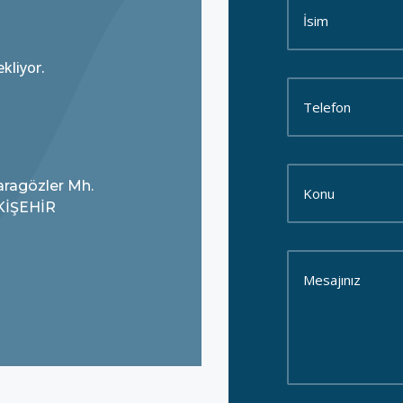
ekliyor.
Karagözler Mh.
SKİŞEHİR