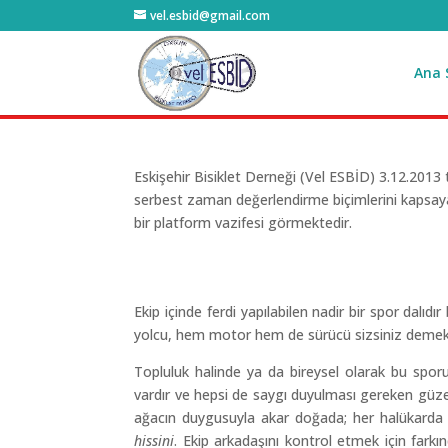
vel.esbid@gmail.com
Ana 
Eskişehir Bisiklet Derneği (Vel ESBİD) 3.12.2013 
serbest zaman değerlendirme biçimlerini kapsa
bir platform vazifesi görmektedir.
Ekip içinde ferdi yapılabilen nadir bir spor dalıd
yolcu, hem motor hem de sürücü sizsiniz demekti
Topluluk halinde ya da bireysel olarak bu sporu
vardır ve hepsi de saygı duyulması gereken güzell
ağacın duygusuyla akar doğada; her halükarda bir
hissini
. Ekip arkadaşını kontrol etmek için far