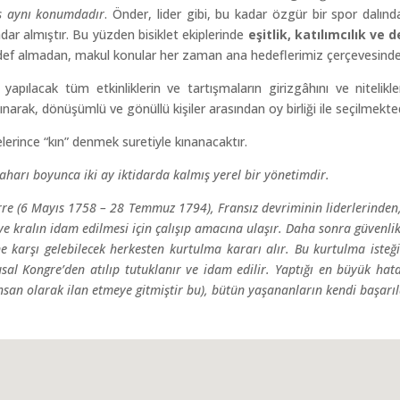
es aynı konumdadır
. Önder, lider gibi, bu kadar özgür bir spor dalın
dar almıştır. Bu yüzden bisiklet ekiplerinde
eşitlik, katılımcılık ve
hedef almadan, makul konular her zaman ana hedeflerimiz çerçevesinde t
ılacak tüm etkinliklerin ve tartışmaların girizgâhını ve nitelikler
narak, dönüşümlü ve gönüllü kişiler arasından oy birliği ile seçilmekted
lerince “kın” denmek suretiyle kınanacaktır.
arı boyunca iki ay iktidarda kalmış yerel bir yönetimdir.
re (6 Mayıs 1758 – 28 Temmuz 1794), Fransız devriminin liderlerinden,
r ve kralın idam edilmesi için çalışıp amacına ulaşır. Daha sonra güvenl
e karşı gelebilecek herkesten kurtulma kararı alır. Bu kurtulma iste
al Kongre’den atılıp tutuklanır ve idam edilir. Yaptığı en büyük hata,
insan olarak ilan etmeye gitmiştir bu), bütün yaşananların kendi başar