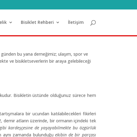
elik
Bisiklet Rehberi
İletişim
uğu günden bu yana derneğimiz; ulaşım, spor ve
ekte ve bisikletseverlerin bir araya gelebileceği
r tutkudur. Bisikletin üstünde olduğunuz sürece hem
ışmalara bir ucundan katılabilecekleri fikirleri
t
, demir atların üzerinde, bir ormanın içindeki tek
gibi kardeşçesine de yaşayabilmekte bu özgürlük
rken aynı zamanda bulunduğu
ekibin de bir parçası