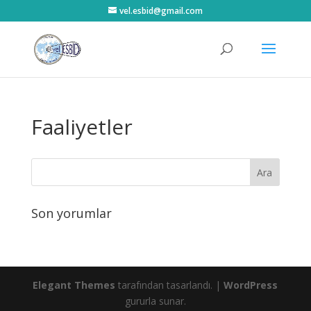
vel.esbid@gmail.com
Faaliyetler
Son yorumlar
Elegant Themes
tarafından tasarlandı. |
WordPress
gururla sunar.