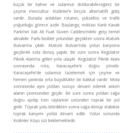
küçük bir kahve ve sularınızı doldurabileceğiniz bir
çeşme mevcuttur. Kızılinler’e birçok alternatifli gidiş
vardır. Burada anlatılan rotanın, yükseltisi ve trafik
yoğunluğu görece azdır. Başlangıç noktası Kanlı Kavak
Parkı’nın Vali Ali Fuat Güven Caddesi’ndeki girişi temel
alınabilir. Parkı bisiklet yolundan geçtikten sonra Atatürk
Bulvarı’na çıkılır. Atatürk Bulvarı’nda yolun karşısına
geçilerek sola dönüş yapılır. Bir süre sonra Regülatör
Piknik Alanı’na giden yola ulaşılır. Regülatör Piknik Alanı
sonrasında rota, Karacaşehir’e doğru yönelir.
Karacaşehir’de sularınızı tazelemek için çeşme ve
hemen yanında orta büyüklükte bir bakkal vardır. Mola
sonrasında aynı yoldan sürüşe devam ederek askeri
alanın çevresinden geçilir. Bir süre sonra yoldan sağa
doğru ayrılıp tren raylarının üstünden toprak bir yol
girilir. Toprak yolu bitirdikten sonra sağa dönüp stabilize
toprak karışımı yolda devam edilir. Yolun sonunda
Kızılinler Köyü sizi beklemektedir.