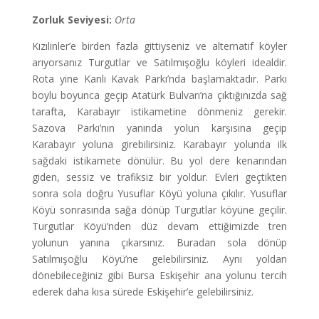
Zorluk Seviyesi:
Orta
Kızılinler’e birden fazla gittiyseniz ve alternatif köyler
arıyorsanız Turgutlar ve Satılmışoğlu köyleri idealdir.
Rota yine Kanlı Kavak Parkı’nda başlamaktadır. Parkı
boylu boyunca geçip Atatürk Bulvarı’na çıktığınızda sağ
tarafta, Karabayır istikametine dönmeniz gerekir.
Sazova Parkı’nın yanında yolun karşısına geçip
Karabayır yoluna girebilirsiniz. Karabayır yolunda ilk
sağdaki istikamete dönülür. Bu yol dere kenarından
giden, sessiz ve trafiksiz bir yoldur. Evleri geçtikten
sonra sola doğru Yusuflar Köyü yoluna çıkılır. Yusuflar
Köyü sonrasında sağa dönüp Turgutlar köyüne geçilir.
Turgutlar Köyü’nden düz devam ettiğimizde tren
yolunun yanına çıkarsınız. Buradan sola dönüp
Satılmışoğlu Köyü’ne gelebilirsiniz. Aynı yoldan
dönebileceğiniz gibi Bursa Eskişehir ana yolunu tercih
ederek daha kısa sürede Eskişehir’e gelebilirsiniz.