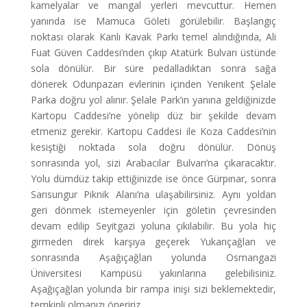
kamelyalar ve mangal yerleri mevcuttur. Hemen
yanında ise Mamuca Göleti görülebilir. Başlangıç
noktası olarak Kanlı Kavak Parkı temel alındığında, Ali
Fuat Güven Caddesi’nden çıkıp Atatürk Bulvarı üstünde
sola dönülür. Bir süre pedalladıktan sonra sağa
dönerek Odunpazarı evlerinin içinden Yenikent Şelale
Parka doğru yol alınır. Şelale Park’ın yanına geldiğinizde
Kartopu Caddesi’ne yönelip düz bir şekilde devam
etmeniz gerekir. Kartopu Caddesi ile Koza Caddesi’nin
kesiştiği noktada sola doğru dönülür. Dönüş
sonrasında yol, sizi Arabacılar Bulvarı’na çıkaracaktır.
Yolu dümdüz takip ettiğinizde ise önce Gürpınar, sonra
Sarısungur Piknik Alanı’na ulaşabilirsiniz. Aynı yoldan
geri dönmek istemeyenler için göletin çevresinden
devam edilip Seyitgazi yoluna çıkılabilir. Bu yola hiç
girmeden direk karşıya geçerek Yukarıçağlan ve
sonrasında Aşağıçağlan yolunda Osmangazi
Üniversitesi Kampüsü yakınlarına gelebilisiniz.
Aşağıçağlan yolunda bir rampa inişi sizi beklemektedir,
temkinli olmanızı öneririz.