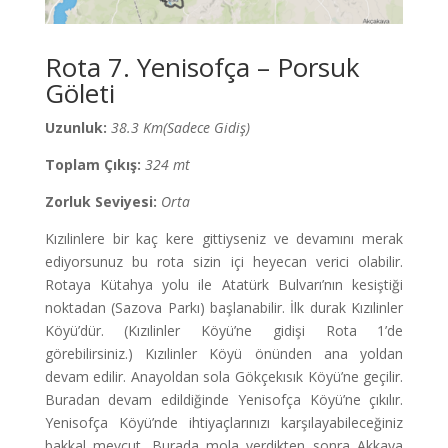
Rota 7. Yenisofça – Porsuk
Göleti
Uzunluk:
38.3 Km(Sadece Gidiş)
Toplam Çıkış:
324 mt
Zorluk Seviyesi:
Orta
Kızılinlere bir kaç kere gittiyseniz ve devamını merak
ediyorsunuz bu rota sizin içi heyecan verici olabilir.
Rotaya Kütahya yolu ile Atatürk Bulvarı’nın kesiştiği
noktadan (Sazova Parkı) başlanabilir. İlk durak Kızılinler
Köyü’dür. (Kızılinler Köyü’ne gidişi Rota 1’de
görebilirsiniz.) Kızılinler Köyü önünden ana yoldan
devam edilir. Anayoldan sola Gökçekısık Köyü’ne geçilir.
Buradan devam edildiğinde Yenisofça Köyü’ne çıkılır.
Yenisofça Köyü’nde ihtiyaçlarınızı karşılayabileceğiniz
bakkal mevcut. Burada mola verdikten sonra Akkaya